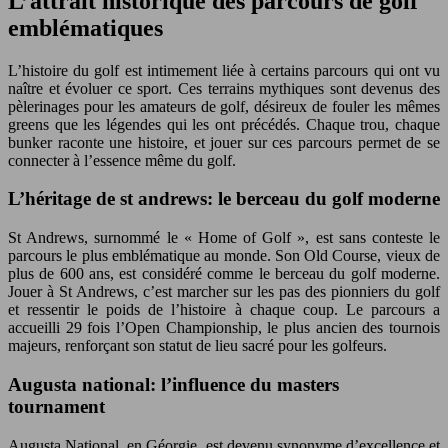
L’attrait historique des parcours de golf
emblématiques
L’histoire du golf est intimement liée à certains parcours qui ont vu
naître et évoluer ce sport. Ces terrains mythiques sont devenus des
pèlerinages pour les amateurs de golf, désireux de fouler les mêmes
greens que les légendes qui les ont précédés. Chaque trou, chaque
bunker raconte une histoire, et jouer sur ces parcours permet de se
connecter à l’essence même du golf.
L’héritage de st andrews: le berceau du golf moderne
St Andrews, surnommé le « Home of Golf », est sans conteste le
parcours le plus emblématique au monde. Son Old Course, vieux de
plus de 600 ans, est considéré comme le berceau du golf moderne.
Jouer à St Andrews, c’est marcher sur les pas des pionniers du golf
et ressentir le poids de l’histoire à chaque coup. Le parcours a
accueilli 29 fois l’Open Championship, le plus ancien des tournois
majeurs, renforçant son statut de lieu sacré pour les golfeurs.
Augusta national: l’influence du masters
tournament
Augusta National, en Géorgie, est devenu synonyme d’excellence et